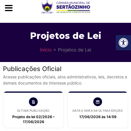
Projetos de Lei
Ba
Início
> Projetos de Lei
Publicações Oficial
Acesse publicações oficiais, atos administrativos, leis, decretos e
demais documentos de interesse público.
ÚLTIMA PUBLICAÇÃO
DATA E HORA DA ÚLTIMA EDIÇÃO
Projeto de lei 02/2026 –
17/06/2026 às 14:59
17/06/2026