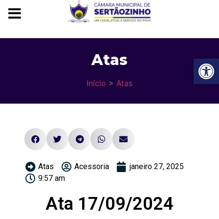
Atas
Ba
Início
>
Atas
Atas
Acessoria
janeiro 27, 2025
9:57 am
Ata 17/09/2024