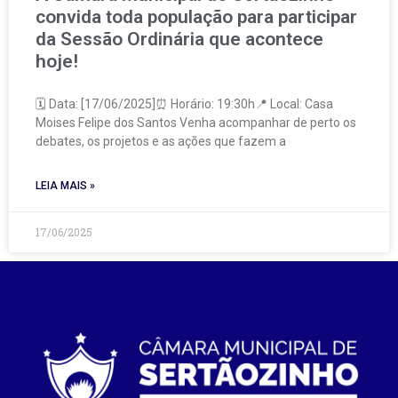
convida toda população para participar
da Sessão Ordinária que acontece
hoje!
🗓️ Data: [17/06/2025]⏰ Horário: 19:30h📍 Local: Casa
Moises Felipe dos Santos Venha acompanhar de perto os
debates, os projetos e as ações que fazem a
LEIA MAIS »
17/06/2025