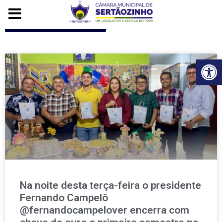
Voltar para o início
Ba
Na noite desta terça-feira o presidente
Fernando Campelô
@fernandocampelover encerra com