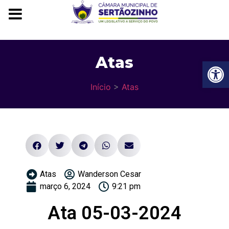
Atas
Ba
Início
>
Atas
Atas
Wanderson Cesar
março 6, 2024
9:21 pm
Ata 05-03-2024