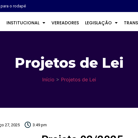
r para o rodapé
O
INSTITUCIONAL
VEREADORES
LEGISLAÇÃO
TRANS
Projetos de Lei
Início
>
Projetos de Lei
ço 27, 2025
3:49 pm