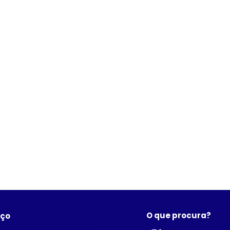
O que procura?
eço