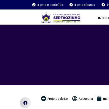
Ir para o conteúdo
Ir para a busca
I
INÍCI
Projetos de Lei
Acessoria
mar