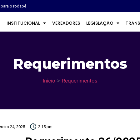
r para o rodapé
O
INSTITUCIONAL
VEREADORES
LEGISLAÇÃO
TRANS
Requerimentos
Início
>
Requerimentos
ereiro 24, 2025
2:15 pm