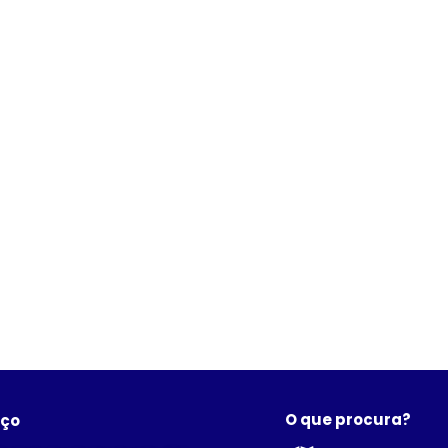
O que procura?
eço