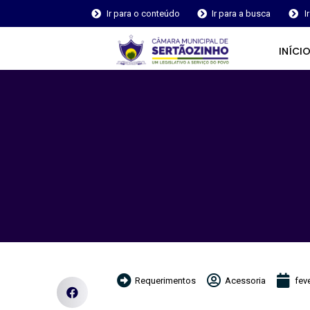
Ir para o conteúdo
Ir para a busca
I
INÍCI
Requerimentos
Acessoria
fev