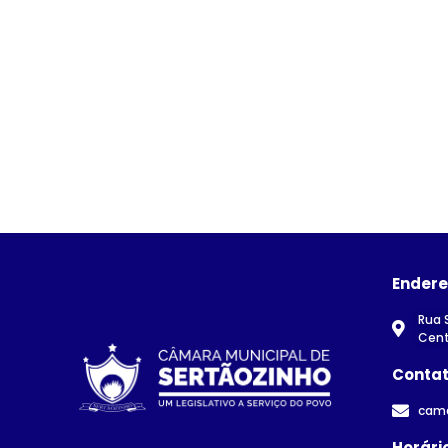
Ender
Rua 
Cent
Conta
cam
Horári