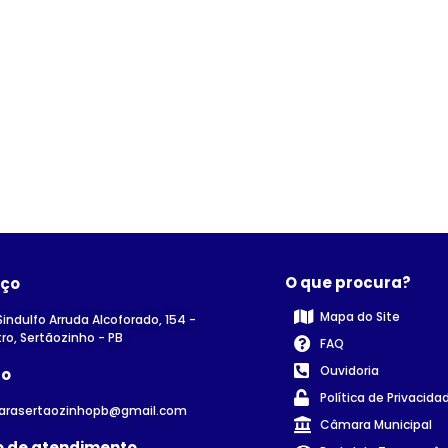
O que procura?
eço
Mapa do Site
Sindulfo Arruda Alcoforado, 154 -
ro, Sertãozinho - PB
FAQ
Ouvidoria
to
Política de Privacida
arasertaozinhopb@gmail.com
Câmara Municipal
o de atendimento