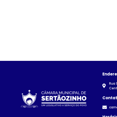
Ender
Rua 
Cent
Conta
cam
Horári