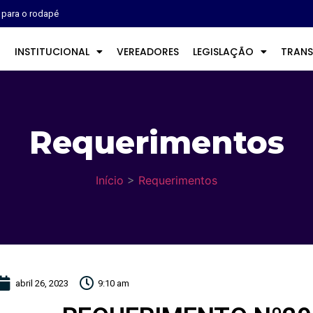
r para o rodapé
O
INSTITUCIONAL
VEREADORES
LEGISLAÇÃO
TRANS
Requerimentos
Início
>
Requerimentos
abril 26, 2023
9:10 am