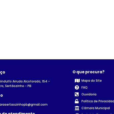
O que procura?
eço
Mapa do Site
Sindulfo Arruda Alcoforado, 154 -
ro, Sertãozinho - PB
FAQ
Ouvidoria
to
Política de Privacida
arasertaozinhopb@gmail.com
Câmara Municipal
o de atendimento