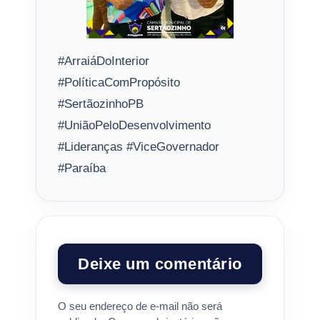
#ArraiáDoInterior
#PolíticaComPropósito
#SertãozinhoPB
#UniãoPeloDesenvolvimento
#Lideranças #ViceGovernador
#Paraíba
Deixe um comentário
O seu endereço de e-mail não será