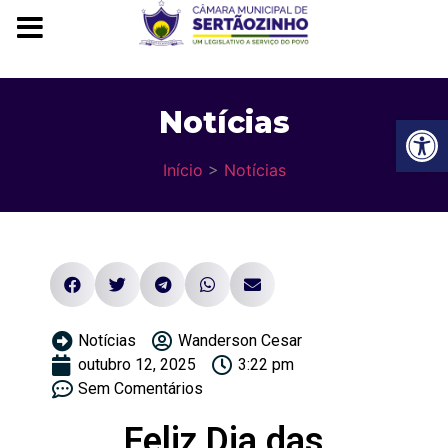
Notícias
Ba
Início
>
Notícias
Notícias
Wanderson Cesar
outubro 12, 2025
3:22 pm
Sem Comentários
Feliz Dia das