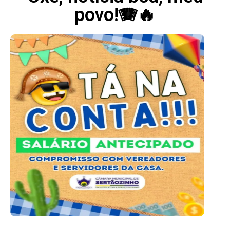
povo!🪗🔥