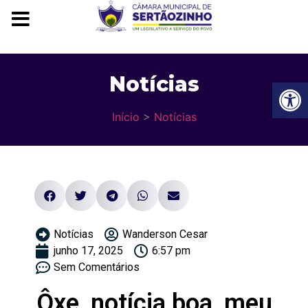
Notícias
Ba
Início
>
Notícias
Notícias
Wanderson Cesar
junho 17, 2025
6:57 pm
Sem Comentários
Ôxe, notícia boa, meu